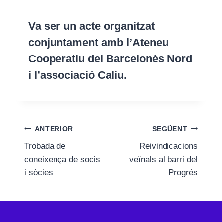
Va ser un acte organitzat
conjuntament amb l’Ateneu
Cooperatiu del Barcelonès Nord
i l’associació Caliu.
Navegació
ANTERIOR
SEGÜENT
Trobada de
Reivindicacions
d'entrades
coneixença de socis
veïnals al barri del
i sòcies
Progrés