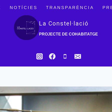
E
NOTÍCIES
TRANSPARÈNCIA
PR
La Constel·lació
PROJECTE DE COHABITATGE