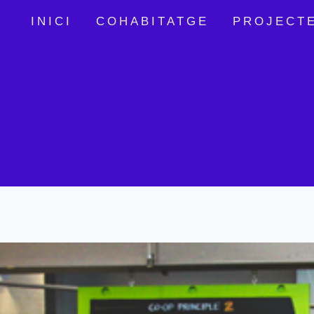
Vés
INICI
COHABITATGE
PROJECT
al
contingut