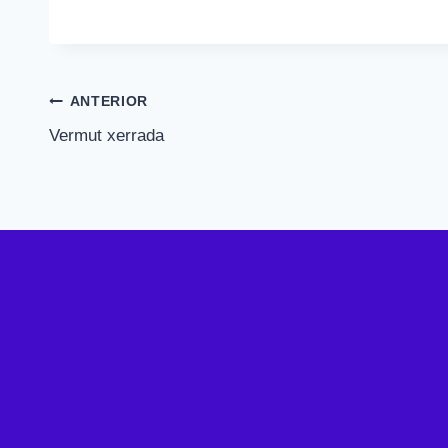
Navegació
ANTERIOR
Vermut xerrada
d'entrades