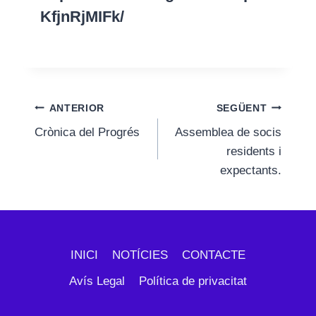
KfjnRjMIFk/
Navegació
ANTERIOR
SEGÜENT
Crònica del Progrés
Assemblea de socis
d'entrades
residents i
expectants.
INICI
NOTÍCIES
CONTACTE
Avís Legal
Política de privacitat