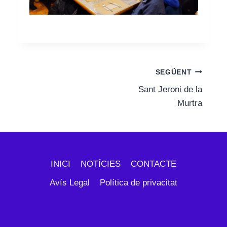
Navegació
SEGÜENT
Sant Jeroni de la
d'entrades
Murtra
INICI
NOTÍCIES
CONTACTE
Avís Legal
Política de privacitat