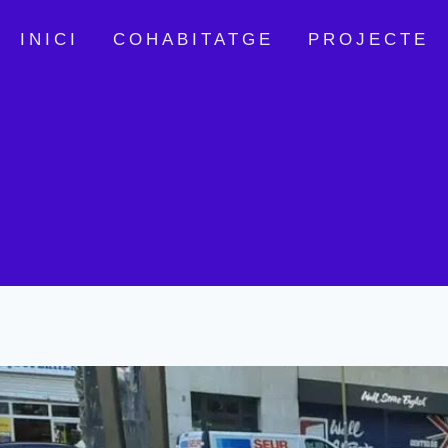
Vés
al
INICI
COHABITATGE
PROJECTE
contingut