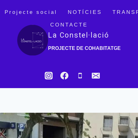
Projecte social
NOTÍCIES
TRANS
CONTACTE
La Constel·lació
PROJECTE DE COHABITATGE