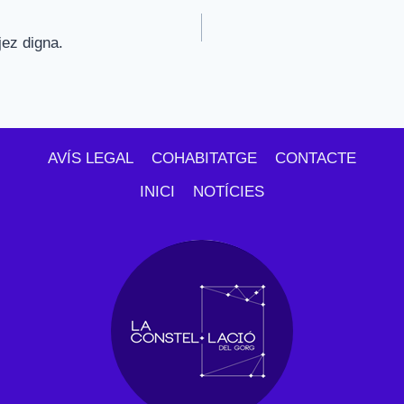
jez digna.
AVÍS LEGAL
COHABITATGE
CONTACTE
INICI
NOTÍCIES