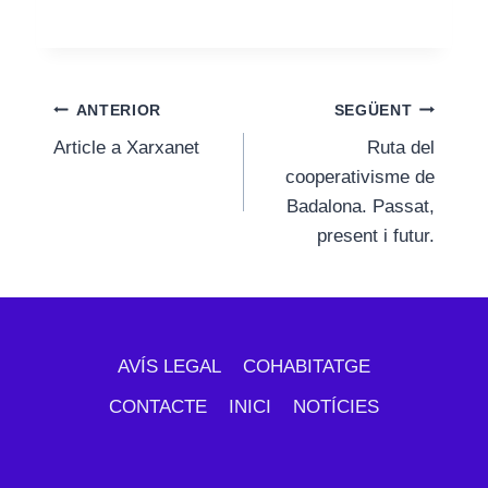
Navegació
ANTERIOR
SEGÜENT
Article a Xarxanet
Ruta del
d'entrades
cooperativisme de
Badalona. Passat,
present i futur.
AVÍS LEGAL
COHABITATGE
CONTACTE
INICI
NOTÍCIES