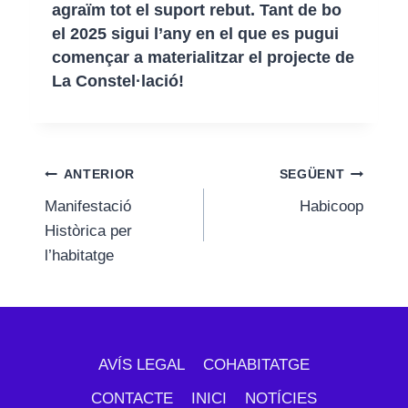
agraïm tot el suport rebut. Tant de bo
el 2025 sigui l’any en el que es pugui
començar a materialitzar el projecte de
La Constel·lació!
Navegació
ANTERIOR
SEGÜENT
Manifestació
Habicoop
d'entrades
Històrica per
l’habitatge
AVÍS LEGAL
COHABITATGE
CONTACTE
INICI
NOTÍCIES