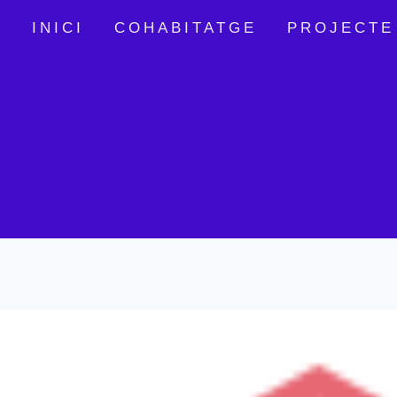
Vés
INICI
COHABITATGE
PROJECTE
al
contingut