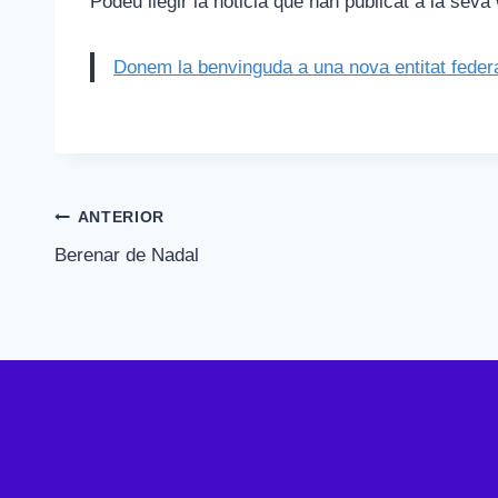
Podeu llegir la noticia que han publicat a la seva
Donem la benvinguda a una nova entitat federa
Navegació
ANTERIOR
Berenar de Nadal
d'entrades