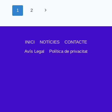
VISITA
Navegació
Pàgina
1
2
LA
BALMA
de
següent
DE
BARCELONA
pàgines
INICI
NOTÍCIES
CONTACTE
Avís Legal
Política de privacitat