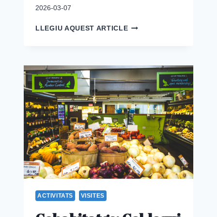
2026-03-07
RUTA
LLEGIU AQUEST ARTICLE
DEL
COOPERATIVISME
DE
BADALONA.
PASSAT,
PRESENT
I
FUTUR.
ACTIVITATS
VISITES