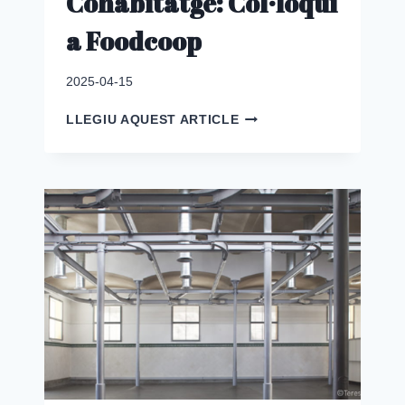
Cohabitatge: Col·loqui
a Foodcoop
2025-04-15
COHABITATGE:
LLEGIU AQUEST ARTICLE
COL·LOQUI
A
FOODCOOP