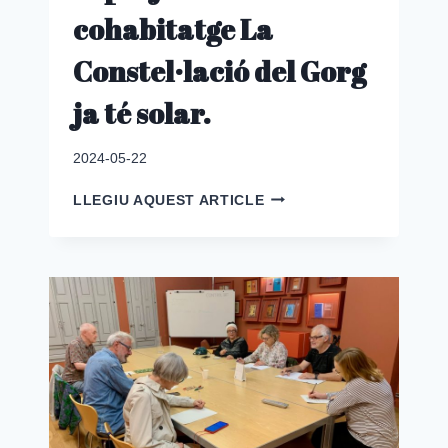
cohabitatge La
Constel·lació del Gorg
ja té solar.
2024-05-22
EL
LLEGIU AQUEST ARTICLE
PROJECTE
DE
COHABITATGE
LA
CONSTEL·LACIÓ
DEL
GORG
JA
TÉ
SOLAR.